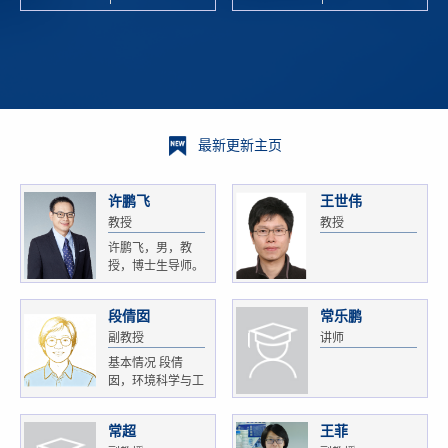
校科学技术
and
研 ...
Xiaoyao ...
最新更新主页
许鹏飞
王世伟
教授
教授
许鹏飞，男，教
授，博士生导师。
获...
段倩囡
常乐鹏
副教授
讲师
基本情况 段倩
囡，环境科学与工
程...
常超
王菲