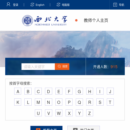
登录
English
电脑版
导航
教师个人主页
915
开通人数：
搜索
按首字母搜索：
A
B
C
D
E
F
G
H
I
J
K
L
M
N
O
P
Q
R
S
T
U
V
W
X
Y
Z