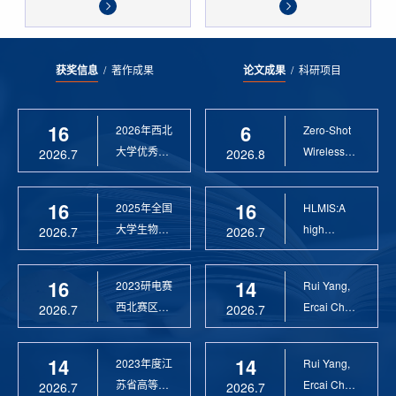
获奖信息
/
著作成果
论文成果
/
科研项目
16
6
2026年西北
Zero-Shot
大学优秀硕
Wireless
2026.7
2026.8
士论文指导
Sensor
教 ...
Anomaly...
16
16
2025年全国
HLMIS:A
大学生物联
high
2026.7
2026.7
网设计竞赛
Resolution
优 ...
Large Fie...
16
14
2023研电赛
Rui Yang,
西北赛区优
Ercai Chen
2026.7
2026.7
秀指导教师
and
Xiaoyao ...
14
14
2023年度江
Rui Yang,
苏省高等学
Ercai Chen
2026.7
2026.7