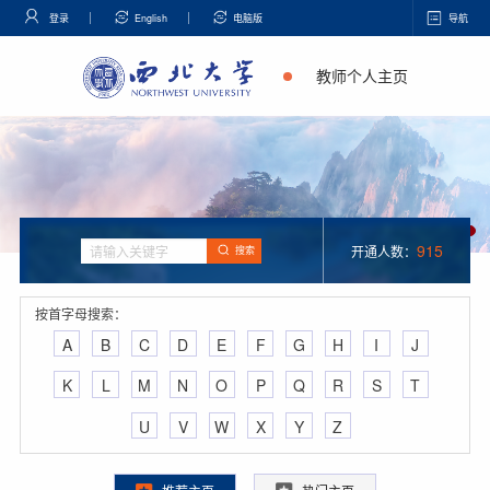
登录
English
电脑版
导航
教师个人主页
915
开通人数：
搜索
按首字母搜索：
A
B
C
D
E
F
G
H
I
J
K
L
M
N
O
P
Q
R
S
T
U
V
W
X
Y
Z