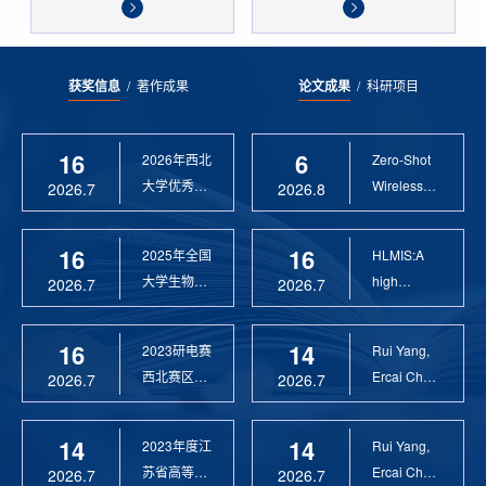
获奖信息
/
著作成果
论文成果
/
科研项目
16
6
2026年西北
Zero-Shot
大学优秀硕
Wireless
2026.7
2026.8
士论文指导
Sensor
教 ...
Anomaly...
16
16
2025年全国
HLMIS:A
大学生物联
high
2026.7
2026.7
网设计竞赛
Resolution
优 ...
Large Fie...
16
14
2023研电赛
Rui Yang,
西北赛区优
Ercai Chen
2026.7
2026.7
秀指导教师
and
Xiaoyao ...
14
14
2023年度江
Rui Yang,
苏省高等学
Ercai Chen
2026.7
2026.7