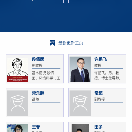
校科学技术
and
研 ...
Xiaoyao ...
最新更新主页
段倩囡
许鹏飞
副教授
教授
基本情况 段倩
许鹏飞，男，教
囡，环境科学与工
授，博士生导师。
程...
获...
常乐鹏
常超
讲师
副教授
王菲
田多