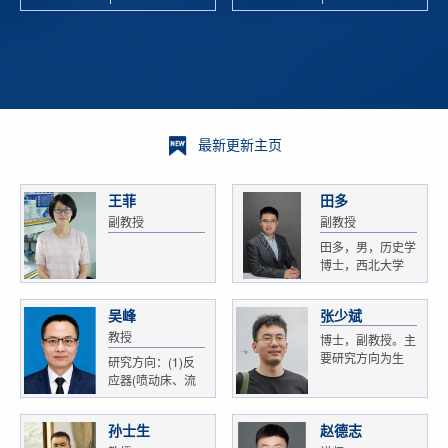
校科学技术
and
研 ...
Xiaoyao ...
最新更新主页
王菲
田多
副教授
副教授
田多，男，历史学
博士，西北大学
文...
吴峰
张少斌
教授
博士，副教授。主
要研究方向为生
研究方向：(1)反
物...
应器(喷动床、流
化...
孙士生
赵德志