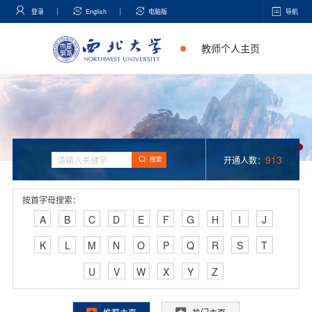
登录
English
电脑版
导航
教师个人主页
913
开通人数：
搜索
按首字母搜索：
A
B
C
D
E
F
G
H
I
J
K
L
M
N
O
P
Q
R
S
T
U
V
W
X
Y
Z