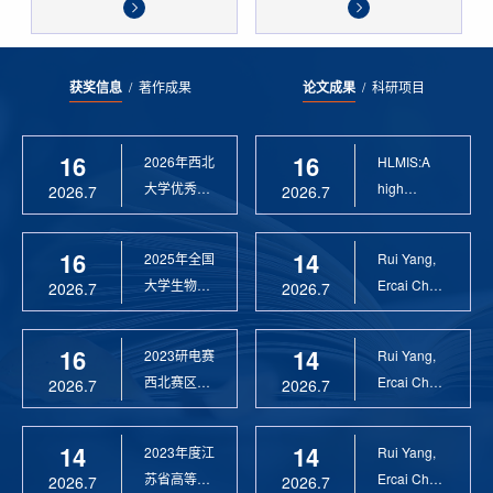
获奖信息
/
著作成果
论文成果
/
科研项目
16
16
2026年西北
HLMIS:A
大学优秀硕
high
2026.7
2026.7
士论文指导
Resolution
教 ...
Large Fie...
16
14
2025年全国
Rui Yang,
大学生物联
Ercai Chen
2026.7
2026.7
网设计竞赛
and
优 ...
Xiaoyao ...
16
14
2023研电赛
Rui Yang,
西北赛区优
Ercai Chen
2026.7
2026.7
秀指导教师
and
Xiaoyao ...
14
14
2023年度江
Rui Yang,
苏省高等学
Ercai Chen
2026.7
2026.7