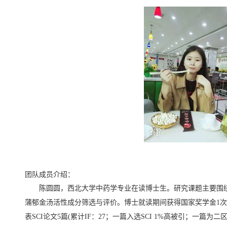
团队成员介绍：
陈圆圆，西北大学中药学专业在读博士生。研究课题主要围绕
蒲郁金汤活性成分筛选与评价。博士就读期间获得国家奖学金
1
次
表
SCI
论文
5
篇(累计
IF
：
27
；一篇入选
SCI 1%
高被引；一篇为二