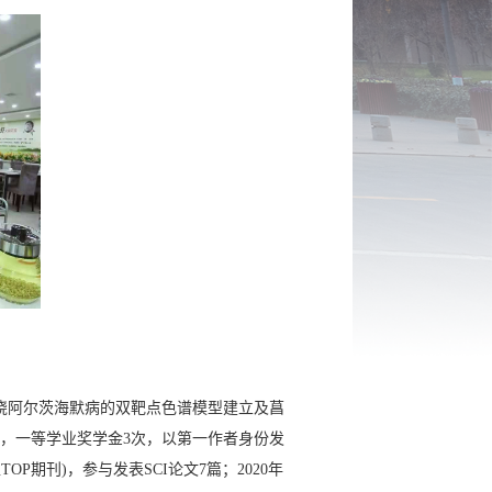
阿尔茨海默病的双靶点色谱模型建立及菖
，一等学业奖学金
3
次，以第一作者身份发
区
TOP
期刊)，参与发表
SCI
论文
7
篇；
2020
年