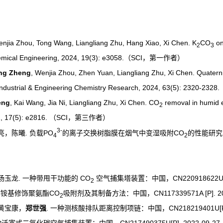
enjia Zhou, Tong Wang, Liangliang Zhu, Hang Xiao, Xi Chen. K
CO
on
2
3
emical Engineering
, 2024, 19(3): e3058.
SCI
（
，第一作者）
ng Zheng
, Wenjia Zhou, Zhen Yuan, Liangliang Zhu, Xi Chen. Quaterni
Industrial & Engineering Chemistry Research, 2024, 63(5): 2320-2328.
eng
, Kai Wang, Jia Ni, Liangliang Zhu, Xi Chen. CO
removal in humid 
2
2, 17(5): e2816.
SCI
（
，第三作者）
3-
.
PO
CO
亮，陈曦
负载
的离子交换树脂膜在烟气中变湿吸附
的性能研究
4
2
.
CO
CN220918622U[
杨玉龙
一种带甩干功能的
空气捕集塔装置：中国，
2
CO
CN117339571A [P]. 2
季铵基修饰聚氨酯
吸附剂及其制备方法：中国，
2
.
CN218219401U[P
黄宝康，
郑世强
一种测核酸排队距离控制项链：中国，
CN217490375U[P]. 2022-09-27.