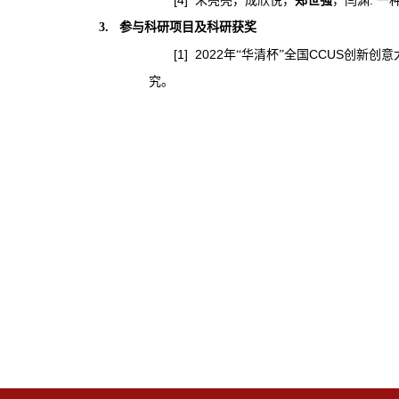
朱亮亮，成欣悦，
郑世强
，闫渊
一
参与科研项目及科研获奖
3.
[1]
2022
CCUS
年“华清杯”全国
创新创意
究。