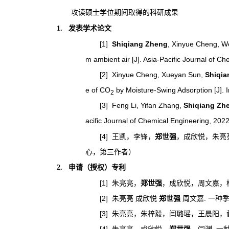
攻读硕士学位期间取得的科研成果
发表学术论文
1.
[1]
Shiqiang Zheng
, Xinyue Cheng, W
m ambient air [J].
Asia-Pacific Journal of Ch
[2]
Xinyue Cheng, Xueyan Sun,
Shiqia
e of CO
by Moisture-Swing Adsorption [J]. 
2
[3]
Feng Li, Yifan Zhang,
Shiqiang Zh
acific Journal of Chemical Engineering
, 202
[4]
王凯，李锋，
郑世强
，成欣悦，朱亮
心，第三作者）
申请（授权）专利
2.
[1]
朱亮亮，
郑世强
，成欣悦，周文嘉，
[2]
.
朱亮亮
成欣悦
郑世强
周文嘉
一种
[3]
朱亮亮，朱梓毅，闫璐瑶，王晨阳，
[4]
.