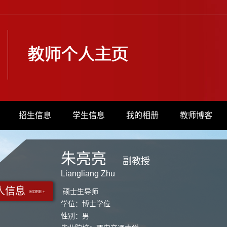
招生信息
学生信息
我的相册
教师博客
朱亮亮
副教授
Liangliang Zhu
人信息
硕士生导师
MORE +
学位：博士学位
性别：男