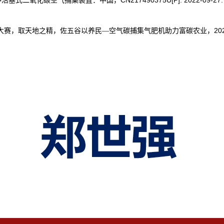
种活塞式二氧化碳空气捕集装置：中国，
20
大赛，取天地之精，佐五谷以养民—空气碳捕集气肥机助力富碳农业，